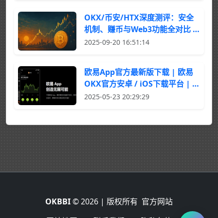
OKX/币安/HTX深度测评：安全
机制、赚币与Web3功能全对比 |
比特币平台进阶指南
2025-09-20 16:51:14
欧易App官方最新版下载 | 欧易
OKX官方安卓 / iOS下载平台 | 一
键下载到手机
2025-05-23 20:29:29
OKBBI
© 2026 | 版权所有
官方网站